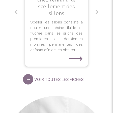
La
es
scellement des
de
ns
sillons
su
dé
 ou
Sceller les sillons consiste à
ch
 un
couler une résine fluide et
 la
fluorée dans les sillons des
 de
premières et deuxièmes
molaires permanentes des
⟶
enfants afin de les obturer.
⟶
VOIR TOUTES LES FICHES