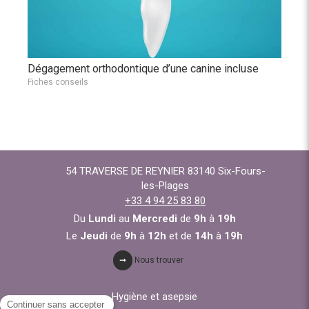
Dégagement orthodontique d’une canine incluse
Fiches conseils
54 TRAVERSE DE REYNIER
83140
Six-Fours-
les-Plages
+33 4 94 25 83 80
Du
Lundi
au
Mercredi
de
9h
à
19h
Le
Jeudi
de
9h
à
12h
et de
14h
à
19h
Nous trouver
Hygiène et asepsie