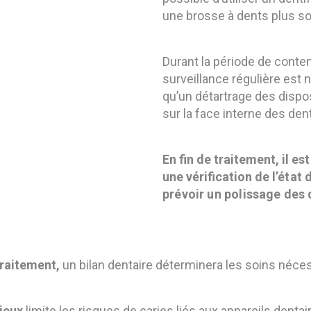
une brosse à dents plus so
Durant la période de conten
surveillance régulière est 
qu’un détartrage des dispo
sur la face interne des den
En fin de traitement, il es
une vérification de l
’état 
prévoir un polissage des 
traitement,
un bilan dentaire déterminera les soins nécess
tieux
limite les risques de caries liés aux appareils dentai