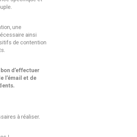
uple.
tion, une
nécessaire ainsi
sitifs de contention
ts.
t bon d’effectuer
de l’émail et de
dents.
aires à réaliser.
res !