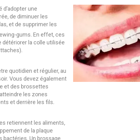
é d’adopter une
rée, de diminuer les
das, et de supprimer les
ewing-gums. En effet, ces
détériorer la colle utilisée
attaches).
tre quotidien et régulier, au
oir. Vous devez également
ire et des brossettes
 atteindre les zones
ts et derrière les fils.
xes retiennent les aliments,
oppement de la plaque
s bactéries. Un brossage