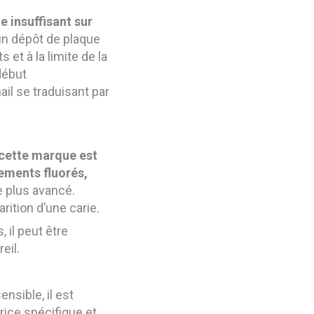
e insuffisant sur
n dépôt de plaque
 et à la limite de la
début
ail se traduisant par
cette marque est
tements fluorés,
e plus avancé.
arition d’une carie.
 il peut être
eil.
ensible, il est
frice spécifique et