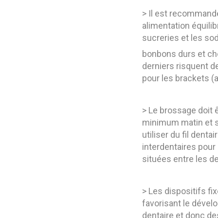
> Il est recommand
alimentation équilib
sucreries et les so
bonbons durs et ch
derniers risquent de 
pour les brackets (
> Le brossage doit ê
minimum matin et s
utiliser du fil denta
interdentaires pour
situées entre les den
> Les dispositifs fi
favorisant le dével
dentaire et donc de