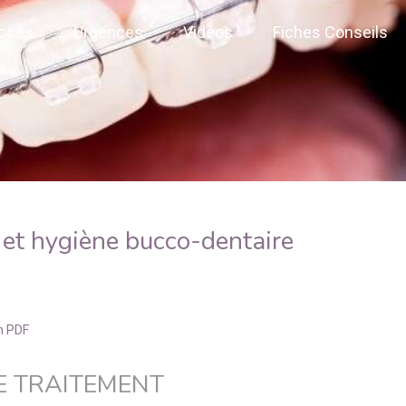
accès
Urgences
Vidéos
Fiches Conseils
et hygiène bucco-dentaire
n PDF
E TRAITEMENT