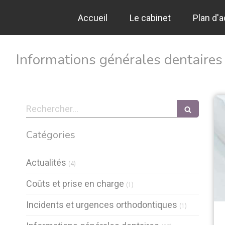
Accueil
Le cabinet
Plan d'
Informations générales dentaires
Rechercher
Catégories
Articles Count
Actualités
(4)
Articles Count
Coûts et prise en charge
(1)
Articles Coun
Incidents et urgences orthodontiques
(1)
Articles Count