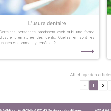
L'usure dentaire
Certaines personnes paraissent avoir subi une forme
d’usure prématurée des dents. Quelles en sont les
causes et comment y remédier ?
⟶
Affichage des article
1
2
TRAVERSE DE REYNIER
83140
Six-Fours-les-Plages
+33 4 94 