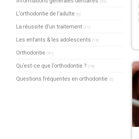
Informations générales dentaires
(35)
Articles Count
L'orthodontie de l'adulte
(6)
Articles Count
La réussite d'un traitement
(11)
Articles Count
Les enfants & les adolescents
(19)
Articles Count
Orthodontie
(91)
Articles Count
Qu'est-ce que l'orthodontie ?
(18)
Articles Count
Questions fréquentes en orthodontie
(5)