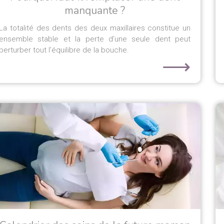
manquante ?
La totalité des dents des deux maxillaires constitue un
ensemble stable et la perte d’une seule dent peut
perturber tout l’équilibre de la bouche.
⟶