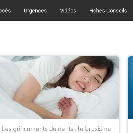
accès
Urgences
Vidéos
Fiches Conseils
t
Les grincements de dents : le bruxisme