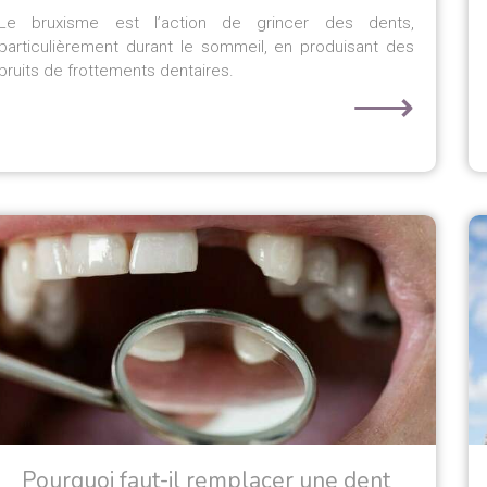
Le bruxisme est l’action de grincer des dents,
particulièrement durant le sommeil, en produisant des
bruits de frottements dentaires.
⟶
Pourquoi faut-il remplacer une dent