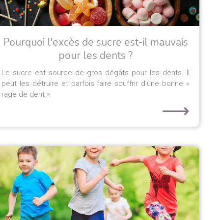
Pourquoi l'excès de sucre est-il mauvais
pour les dents ?
Le sucre est source de gros dégâts pour les dents. Il
peut les détruire et parfois faire souffrir d’une bonne «
rage de dent ».
⟶