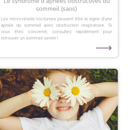
Le syndrome d'apnées obstructives du
sommeil (saos)
Les micro-réveils nocturnes peuvent être le signe d'une
apnée du sommeil avec obstruction respiratoire. Si
vous êtes concerné, consultez rapidement pour
retrouver un sommeil serein !
⟶